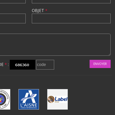
OBJET
*
DE
*
:
ENVOYER